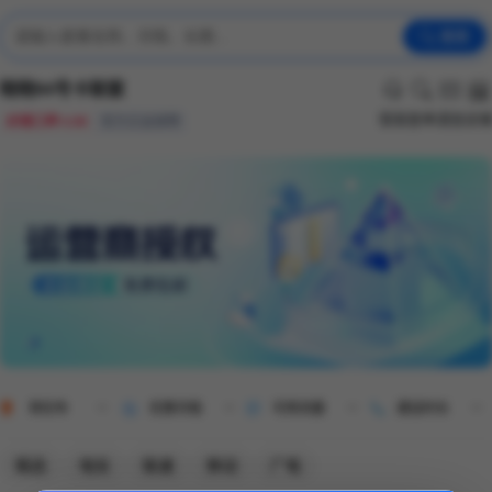
搜索
晓晓94号卡联盟
客服
查单
通查
店
店铺口碑 4.98
官方正品保障
哥伦布
优惠月租
可用流量
通话时长
精选
电信
联通
移动
广电