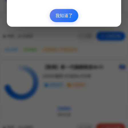
我知道了
¥29
100G
200
每月月租
通用流量
通话分钟
分享
立即办理
年龄：18-25周岁
18-30岁
仅发重庆
必须首充一次性100元
【联想】新一代旗舰随身Wi-Fi
1500G通用+0G定向+0分钟
无需选号
无需照片
1500G
通用流量
分享
59元办理
年龄：18-60周岁