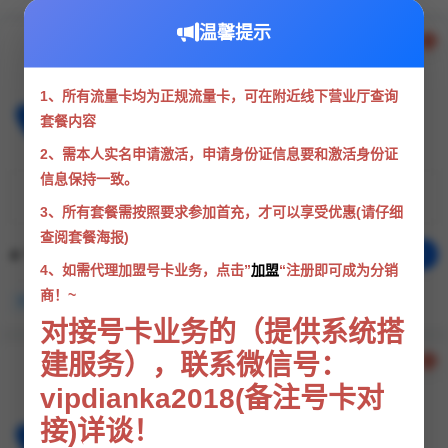
温馨提示
联通山城卡
190G通用+0G定向+200分钟
1、所有流量卡均为正规流量卡，可在附近线下营业厅查询
支持选号
无需照片
套餐内容
2、需本人实名申请激活，申请身份证信息要和激活身份证
信息保持一致。
¥39
190G
200
每月月租
通用流量
通话分钟
3、所有套餐需按照要求参加首充，才可以享受优惠(请仔细
查阅套餐海报)
分享
立即办理
年龄：18-60周岁
4、如需代理加盟号卡业务，点击”
加盟
“注册即可成为分销
商！~
仅发重庆
大流量产品
长期套餐
对接号卡业务的（提供系统搭
建服务），联系微信号：
联通小阳卡
vipdianka2018(备注号卡对
100G通用+0G定向+200分钟
接)详谈！
支持选号
无需照片