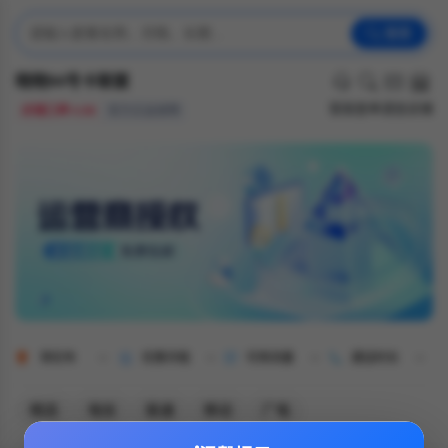
搜索
晓晓94号卡联盟
客服
查单
通查
店铺
店铺口碑 4.98
官方正品保障
哥伦布
优惠月租
可用流量
通话时长
精选
电信
联通
移动
广电