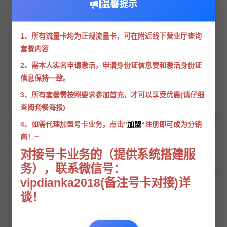
温馨提示
联通山城卡
190G通用+0G定向+200分钟
1、所有流量卡均为正规流量卡，可在附近线下营业厅查询
支持选号
无需照片
套餐内容
2、需本人实名申请激活，申请身份证信息要和激活身份证
信息保持一致。
¥39
190G
200
3、所有套餐需按照要求参加首充，才可以享受优惠(请仔细
每月月租
通用流量
通话分钟
查阅套餐海报)
分享
立即办理
年龄：18-60周岁
4、如需代理加盟号卡业务，点击”
加盟
“注册即可成为分销
商！~
仅发重庆
大流量产品
长期套餐
对接号卡业务的（提供系统搭建服
务），联系微信号：
联通小阳卡
vipdianka2018(备注号卡对接)详
100G通用+0G定向+200分钟
谈！
支持选号
无需照片