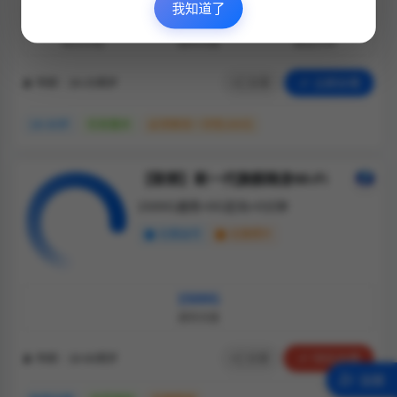
我知道了
¥29
100G
200
每月月租
通用流量
通话分钟
分享
立即办理
年龄：18-25周岁
18-30岁
仅发重庆
必须首充一次性100元
【联想】新一代旗舰随身Wi-Fi
1500G通用+0G定向+0分钟
无需选号
无需照片
1500G
通用流量
分享
59元办理
年龄：18-60周岁
加盟