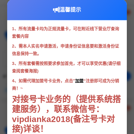
温馨提示
联通山城卡
190G通用+0G定向+200分钟
1、所有流量卡均为正规流量卡，可在附近线下营业厅查询
支持选号
无需照片
套餐内容
2、需本人实名申请激活，申请身份证信息要和激活身份证
信息保持一致。
¥39
190G
200
每月月租
通用流量
通话分钟
3、所有套餐需按照要求参加首充，才可以享受优惠(请仔细
查阅套餐海报)
分享
立即办理
年龄：18-60周岁
4、如需代理加盟号卡业务，点击”
加盟
“注册即可成为分销
商！~
仅发重庆
大流量产品
长期套餐
对接号卡业务的（提供系统搭
建服务），联系微信号：
联通小阳卡
vipdianka2018(备注号卡对
100G通用+0G定向+200分钟
接)详谈！
支持选号
无需照片