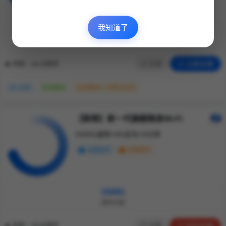
我知道了
¥29
100G
200
每月月租
通用流量
通话分钟
分享
立即办理
年龄：18-25周岁
18-30岁
仅发重庆
必须首充一次性100元
【联想】新一代旗舰随身Wi-Fi
1500G通用+0G定向+0分钟
无需选号
无需照片
1500G
通用流量
分享
59元办理
年龄：18-60周岁