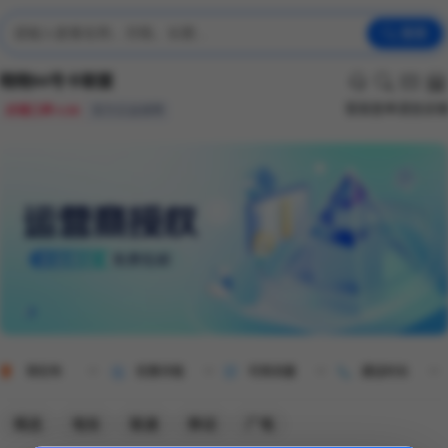
搜索
晓晓94号卡联盟
客服
查单
通查
店
店铺口碑 4.98
官方正品保障
哥伦布
优惠月租
可用流量
通话时长
精选
电信
联通
移动
广电